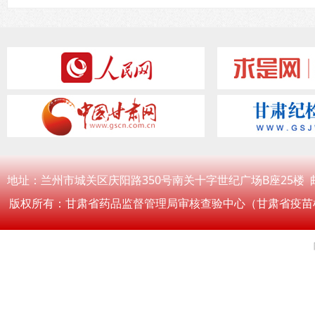
地址：兰州市城关区庆阳路350号南关十字世纪广场B座25楼 邮编：
版权所有：甘肃省药品监督管理局审核查验中心（甘肃省疫