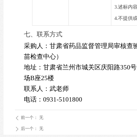
3.述标内
4.不提
七、联系方式
采购人：
甘肃省药品监督管理局审核查
苗检查中心）
地址：
甘肃省兰州市城关区庆阳路
350
场
B座25楼
联系人：
武
老师
电话：
0931-
5101800
前一个：
无
ꄴ
后一个：
无
ꄲ