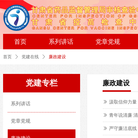
首页
系列讲话
党章党规
首页
ꄲ
党建在线
ꄲ
廉政建设
党建专栏
廉政建设
ꅀ
汲取信仰力量
系列讲话
ꅀ
青年说清廉 
党章党规
ꅀ
严守廉洁底线