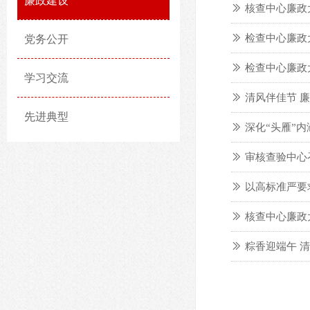
廉政建设
ꅀ
核查中心廉政
ꅀ
检查中心廉政
党务公开
ꅀ
检查中心廉政
学习交流
ꅀ
清风伴佳节 
先进典型
ꅀ
深化“头雁”
ꅀ
审核查验中心
ꅀ
ꅀ
核查中心廉政
ꅀ
粽香迎端午 