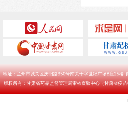
地址：兰州市城关区庆阳路350号南关十字世纪广场B座25楼 邮编：
版权所有：甘肃省药品监督管理局审核查验中心（甘肃省疫