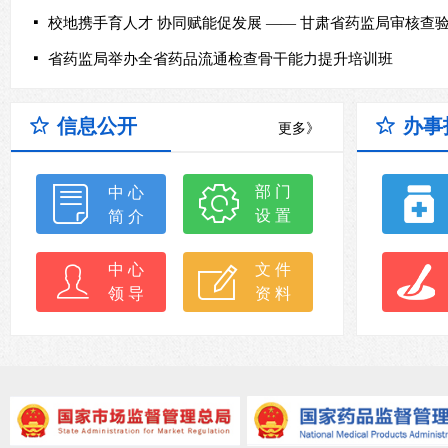
넷
넷
省药监局举办全省药品流通检查骨干能力提升培训班
ꄃ
信息公开
ꄃ
办事
更多》
部 门
ꂓ
中 心
ꂉ
设 置
简 介
中 心
文 件
ꄑ
ꂐ
领 导
资 料